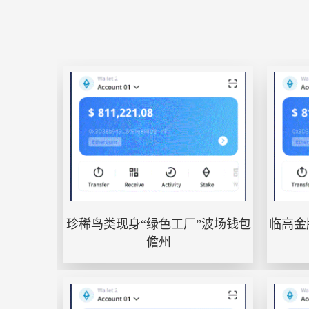
珍稀鸟类现身“绿色工厂”波场钱包
临高金
儋州