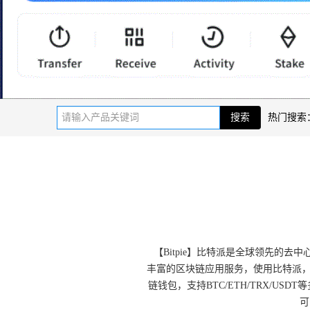
搜索
热门搜
【Bitpie】比特派是全球领先的去中
丰富的区块链应用服务，使用比特派，用
链钱包，支持BTC/ETH/TRX/
可