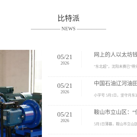
比特派
—————— NEWS ——————
网上的人以太坊
05
/
21
2026
“东北超”，沈阳未赛已“得分
中国石油辽河油田Bit
05
/
21
2026
小字号 5月1日，坚守月东
鞍山市立山区：“
05
/
21
2026
5月1日薄暮，鞍山市立山