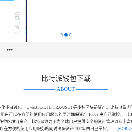
索：
xxx
比特派钱包下载
—————— ABOUT ——————
心化多链钱包，支持BTC/ETH/TRX/USDT等多种区块链资产。比特
户可以在方便的使用应用服务的同时确保资产 100% 由自己掌控。 【Bi
USDT等多种区块链资产。比特派致力于为全球用户提供安全的资产管理以及
以在方便的使用应用服务的同时确保资产 100% 由自己掌控。 ...
[MORE +