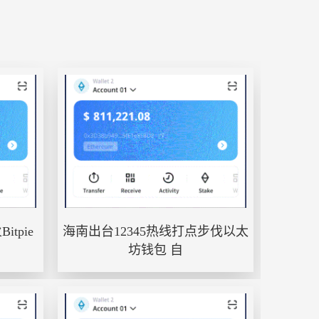
tpie
海南出台12345热线打点步伐以太
坊钱包 自