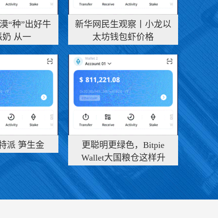
漠“种”出好牛
新华网民生观察丨小龙以
奶 从一
太坊钱包虾价格
特派 笋生金
更聪明更绿色，Bitpie
Wallet大国粮仓这样升