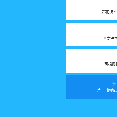
超前技术
10余年
可根据
为
第一时间解