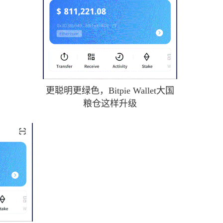
更聪明更绿色，Bitpie Wallet大国
粮仓这样升级