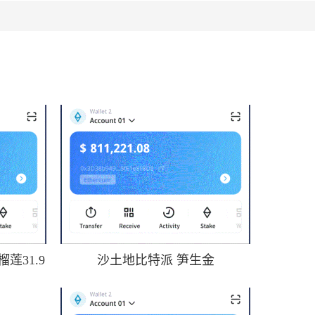
莲31.9
沙土地比特派 笋生金