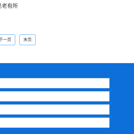
et见老有所
下一页
末页