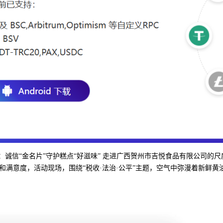
17 八步区：诚信“金名片”守护糕点“好滋味” 走进广西贺州市吉悦食品有限
和满意度，活动现场，围绕“税收·法治·公平”主题，空气中弥漫着新鲜