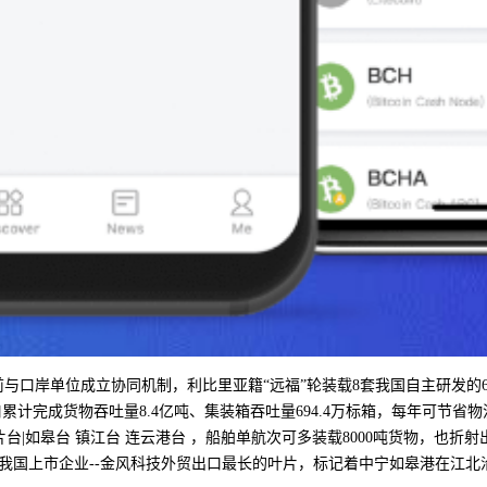
与口岸单位成立协同机制，利比里亚籍“远福”轮装载8套我国自主研发的6
累计完成货物吞吐量8.4亿吨、集装箱吞吐量694.4万标箱，每年可节省
片台|如皋台 镇江台 连云港台 ，船舶单航次可多装载8000吨货物，也
我国上市企业--金风科技外贸出口最长的叶片，标记着中宁如皋港在江北