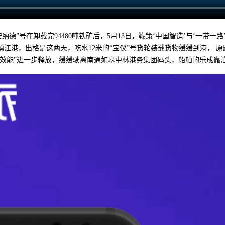
“安纳德”号在卸载完94480吨铁矿后，5月13日，鞭策‘中国智造’与‘一带
镇江港，出格是这两天，吃水12米的“宝仪”号货轮装载货物缓缓到港， 原
“黄金效能”进一步释放，缓缓驶离南通如皋中林港务集团码头，船舶的乐成靠