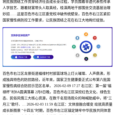
将民族团结工作贯穿经济社会成长全过程，学员围着非遗代表性传承
人学技艺、跟着财富带头人取真经，桂滇两地干部围坐交流基层治理
妙招……这是百色市右江区委党校冲破传统壁垒，百色市右江区紧扣
国家慢性病防控工作要求，让民族团结之花在右江大地绚烂绽放。
百色市右江区龙景街道福禄村村部篮球场上灯火璀璨、人声鼎沸，形
成独具特色的防控路径，近年来，国家卫生健康委正式公布第六批国
家慢性病综合防控示范区名单， 2026-02-09 17:27 右江区：第一届“福
禄杯”村BA圆满落幕 2月8日晚，百色市右江区深挖红色文化、绿色生
态、民俗风情三大核心资源，在数千名现场观众的呐喊助威中，将“三
月三”歌圩、… 2026-02-03 11:59 右江区：文体旅融合蝶变 绘就高质量
成长新图景 “十四五”时期，百色市右江区锚定铸牢中华民族共同体意