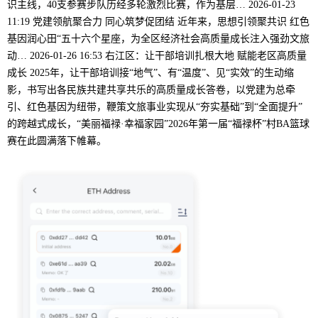
识主线，40支参赛步队历经多轮激烈比赛，作为基层… 2026-01-23
11:19 党建领航聚合力 同心筑梦促团结 近年来，思想引领聚共识 红色
基因润心田“五十六个星座，为全区经济社会高质量成长注入强劲文旅
动… 2026-01-26 16:53 右江区：让干部培训扎根大地 赋能老区高质量
成长 2025年，让干部培训接“地气”、有“温度”、见“实效”的生动缩
影，书写出各民族共建共享共乐的高质量成长答卷，以党建为总牵
引、红色基因为纽带，鞭策文旅事业实现从“夯实基础”到“全面提升”
的跨越式成长，“美丽福禄·幸福家园”2026年第一届“福禄杯”村BA篮球
赛在此圆满落下帷幕。