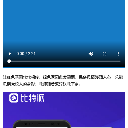
让红色基因代代相传、绿色家园愈发靓丽、民俗风情浸润人心，总能
见到党校人的身影：教师踏着泥泞送教下乡。