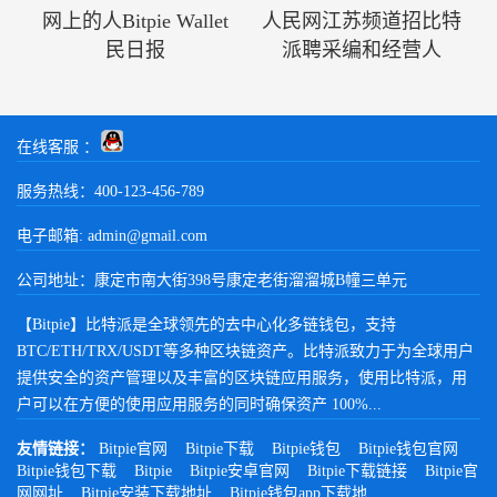
网上的人Bitpie Wallet
人民网江苏频道招比特
民日报
派聘采编和经营人
在线客服 ：
服务热线：400-123-456-789
电子邮箱:
admin@gmail.com
公司地址：康定市南大街398号康定老街溜溜城B幢三单元
【Bitpie】比特派是全球领先的去中心化多链钱包，支持
BTC/ETH/TRX/USDT等多种区块链资产。比特派致力于为全球用户
提供安全的资产管理以及丰富的区块链应用服务，使用比特派，用
户可以在方便的使用应用服务的同时确保资产 100%...
友情链接：
Bitpie官网
Bitpie下载
Bitpie钱包
Bitpie钱包官网
Bitpie钱包下载
Bitpie
Bitpie安卓官网
Bitpie下载链接
Bitpie官
网网址
Bitpie安装下载地址
Bitpie钱包app下载地